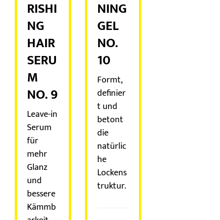
RISHI
NING
NG
GEL
HAIR
NO.
SERU
10
M
Formt,
NO. 9
definier
t und
Leave-in
betont
Serum
die
für
natürlic
mehr
he
Glanz
Lockens
und
truktur.
bessere
Kämmb