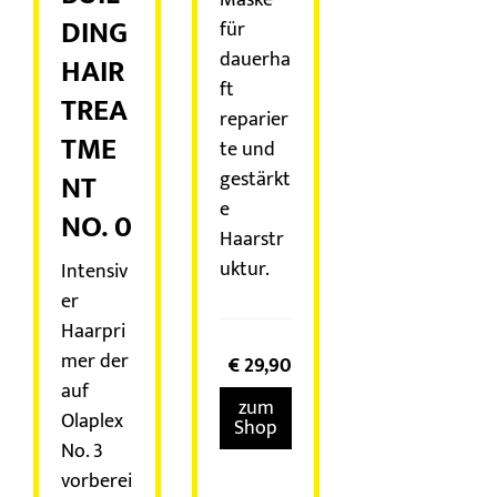
DING
für
dauerha
HAIR
ft
TREA
reparier
TME
te und
NT
gestärkt
e
NO. 0
Haarstr
uktur.
Intensiv
er
Haarpri
mer der
€
29,90
auf
zum
Olaplex
Shop
No. 3
vorberei