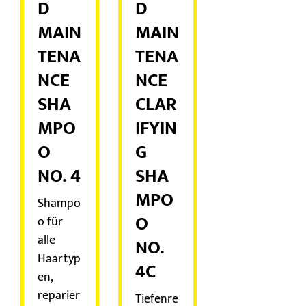
D
D
MAIN
MAIN
TENA
TENA
NCE
NCE
SHA
CLAR
MPO
IFYIN
O
G
NO. 4
SHA
MPO
Shampo
O
o für
alle
NO.
Haartyp
4C
en,
reparier
Tiefenre