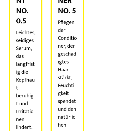
NT
NER
NO.
NO. 5
0.5
Pflegen
der
Leichtes,
Conditio
seidiges
ner, der
Serum,
geschäd
das
igtes
langfrist
Haar
ig die
stärkt,
Kopfhau
Feuchti
t
gkeit
beruhig
spendet
t und
und den
Irritatio
natürlic
nen
hen
lindert.