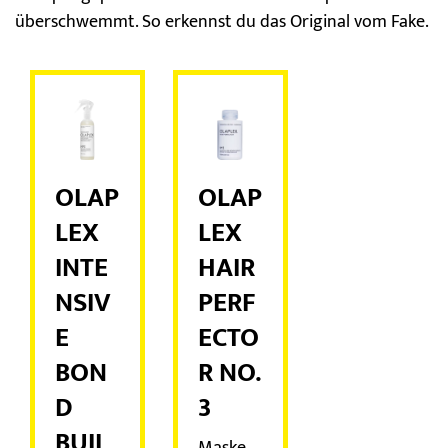
überschwemmt.
So erkennst du das Original vom Fake.
OLAP
OLAP
LEX
LEX
INTE
HAIR
NSIV
PERF
E
ECTO
BON
R NO.
D
3
BUIL
Maske