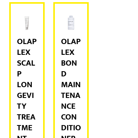
OLAP
OLAP
LEX
LEX
SCAL
BON
P
D
LON
MAIN
GEVI
TENA
TY
NCE
TREA
CON
TME
DITIO