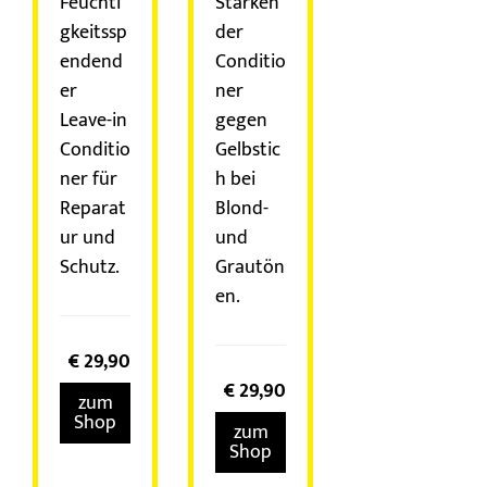
Feuchti
Stärken
gkeitssp
der
endend
Conditio
er
ner
Leave-in
gegen
Conditio
Gelbstic
ner für
h bei
Reparat
Blond-
ur und
und
Schutz.
Grautön
en.
€
29,90
€
29,90
zum
Shop
zum
Shop