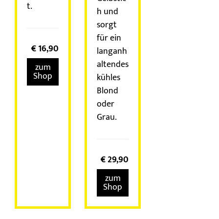
t.
h und
sorgt
für ein
€
16,90
langanh
altendes
zum
Shop
kühles
Blond
oder
Grau.
€
29,90
zum
Shop