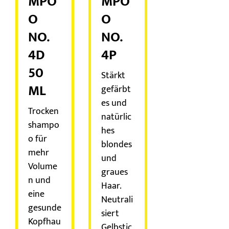
MPO
MPO
O
O
NO.
NO.
4D
4P
50
Stärkt
ML
gefärbt
es und
Trocken
natürlic
shampo
hes
o für
blondes
mehr
und
Volume
graues
n und
Haar.
eine
Neutrali
gesunde
siert
Kopfhau
Gelbstic