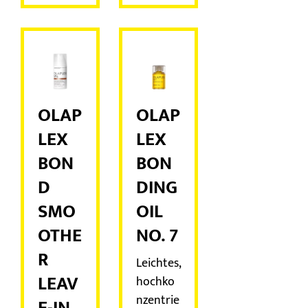
OLAP
OLAP
LEX
LEX
BON
BON
D
DING
SMO
OIL
OTHE
NO. 7
R
Leichtes,
LEAV
hochko
nzentrie
E-IN