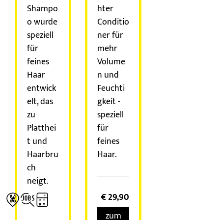
Shampo
hter
o wurde
Conditio
speziell
ner für
für
mehr
feines
Volume
Haar
n und
entwick
Feuchti
elt, das
gkeit -
zu
speziell
Platthei
für
t und
feines
Haarbru
Haar.
ch
neigt.
€
29,90



zum