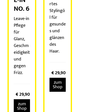
rtes
NO. 6
Stylingö
l für
Leave-in
gesunde
Pflege
s und
für
glänzen
Glanz,
des
Geschm
Haar.
eidigkeit
und
gegen
Frizz.
€
29,90
zum
Shop
€
29,90
zum
Shop