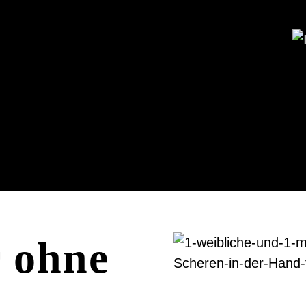
Salonbesuch
Preise
Bonusc
r ohne