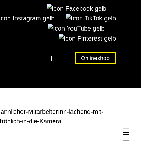
Unternehmen
|
Jobs
Onlineshop

lub
Rund ums Haar
Fairantwortung

