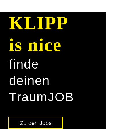
KLIPP
is nice
finde
deinen
Traum­JOB
Zu den Jobs