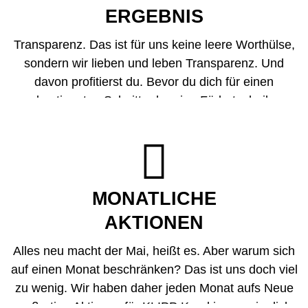
ERGEBNIS
Transparenz. Das ist für uns keine leere Worthülse,
sondern wir lieben und leben Transparenz. Und
davon profitierst du. Bevor du dich für einen
bestimmten Schnitt oder eine Färbetechnik
entscheidest, besprechen wir mit dir daher
alle
Kosten
. Unangenehme Überraschungen? Die gibt

es bei uns somit nicht. Und keine Sorge: Styling ist
bei KLIPP keine Frage des Budgets – wir loten mit
dir alle Optionen aus und finden das, was zu dir,
MONATLICHE
deiner Persönlichkeit und deiner Geldbörse passt.
AKTIONEN
Alles neu macht der Mai, heißt es. Aber warum sich
auf einen Monat beschränken? Das ist uns doch viel
zu wenig. Wir haben daher jeden Monat aufs Neue
großartige Aktionen für KLIPP Kund:innen
wie dich.