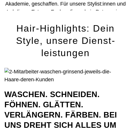
Akademie, geschaffen. Für unsere Stylist:innen und
Lehrlinge. Externe Fachprofis und ein Potpourri an
verschiedenen Schulungen und Seminaren sorgen
Hair-Highlights: Dein
dafür, dass uns nie die Ideen ausgehen und wir mit
höchster Qualität punkten können.
Style, unsere Dienst­
leistungen
WASCHEN. SCHNEIDEN.
FÖHNEN. GLÄTTEN.
VERLÄNGERN. FÄRBEN. BEI
UNS DREHT SICH ALLES UM