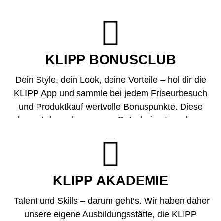
Jeden Monat bekommst du so etwa eine

Dienstleistung sowie ein Produkt zu einem
vergünstigten Preis. Einfach Newsletter abonnieren
und keine Aktion mehr verpassen.
KLIPP BONUSCLUB
Dein Style, dein Look, deine Vorteile – hol dir die
KLIPP App
und sammle bei jedem Friseurbesuch
und Produktkauf wertvolle Bonuspunkte. Diese
kannst du sodann gegen Gutscheine tauschen.
Außerdem profitierst du von exklusiven Aktionen

und Gewinnspielen. Sounds awesome, right? Dann
check dir gleich die App.
KLIPP AKADEMIE
Talent und Skills – darum geht‘s. Wir haben daher
unsere eigene Ausbildungsstätte, die KLIPP