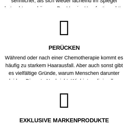
sehnlicher, als sich wieder lächelnd im Spiegel
betrachten zu können. Der Verein „Haarfee“ macht‘s
möglich. Er fertigt Echthaarperücken. Und du? Du

kannst Teil dieser sozialen Revolution sein. Wie? In
allen KLIPP Salons hast du die Möglichkeit,
deine
Haare zu spenden
. Dafür müssen deine
abgeschnittenen Haare mindestens 40 Zentimeter
PERÜCKEN
lang und natürlich sein. Gefärbtes, gebleichtes oder
Während oder nach einer Chemotherapie kommt es
beschädigtes Haar kann hingegen nicht
häufig zu starkem Haarausfall. Aber auch sonst gibt
weiterverarbeitet werden.
es vielfältige Gründe, warum Menschen darunter
leiden. Die gute Nachricht: Wir bieten dir in allen
KLIPP Salons hochqualitative Kunst- und Echthaar-

Perücken. Diese unterscheiden sich mittlerweile
kaum mehr von Echthaar und unterstreichen deinen
individuellen Look perfekt. Interessiert? Wir beraten
dich gern. Diskret und umfassend.
EXKLUSIVE MARKEN­PRODUKTE