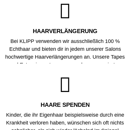

hallo locker-leichte Frisur-Routine.
HAARVER­LÄNGERUNG
Bei KLIPP verwenden wir ausschließlich 100 %
Echthaar und bieten dir in jedem unserer Salons
hochwertige Haarverlängerungen
an. Unsere Tapes
und Extensions stammen von der renommierten
Marke Verlocke und garantieren Qualität und

Langlebigkeit. Bist du bereit für die Verwandlung?
Dann lass dir deine Traum-Mähne zaubern.
HAARE SPENDEN
Kinder, die ihr Eigenhaar beispielsweise durch eine
Krankheit verloren haben, wünschen sich oft nichts