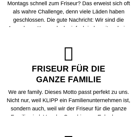
Montags schnell zum Friseur? Das erweist sich oft
als wahre Challenge, denn viele Läden haben
geschlossen. Die gute Nachricht: Wir sind die
Ausnahme. Komm doch einfach jederzeit vorbei –
von Montag bis Samstag.

FRISEUR FÜR DIE
GANZE FAMILIE
We are family. Dieses Motto passt perfekt zu uns.
Nicht nur, weil KLIPP ein Familienunternehmen ist,
sondern auch, weil wir der Friseur für die ganze
Familie sind. Von der Oma bis zum Enkerl, vom
Papa bis zur Tante – bei uns sind alle willkommen.
Und sollte es doch einmal zu Wartezeiten kommen,