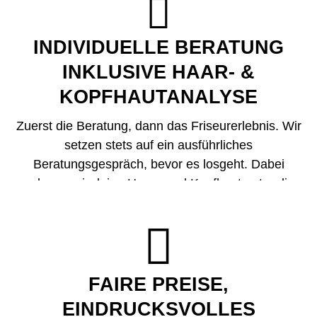

freuen sich Kids bei uns über bunte Stifte, Mal- und
Rätselhefte. Ciao, Langeweile!
INDIVIDUELLE BERATUNG
INKLUSIVE HAAR- &
KOPFHAUT­ANALYSE
Zuerst die Beratung, dann das Friseurerlebnis. Wir
setzen stets auf ein ausführliches
Beratungsgespräch, bevor es losgeht. Dabei
nehmen wir deine Haare und Kopfhaut unter die
Lupe und wissen so, welche Produkte sich speziell
für dich und deine Bedürfnisse eignen. Und on top?

Da gibt‘s von uns Empfehlungen für deine Beauty-
Oase zu Hause.
FAIRE PREISE,
EINDRUCKS­VOLLES