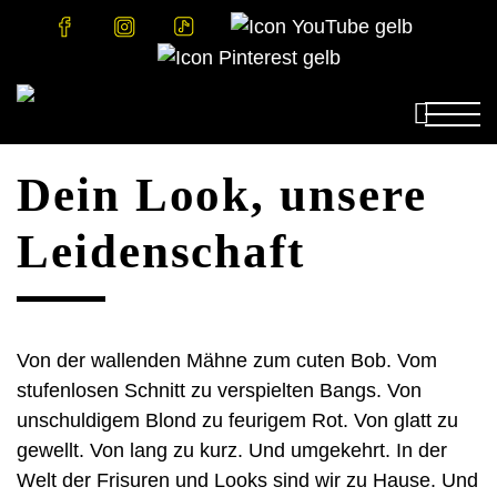


Dein Look, unsere
Salonbesuch
Preise
Bonusclub
KLIPP Salon finden
Leidenschaft
Rund ums Haar
Preisliste
Fairantwortung

Pflege
Aktionen
Nachhaltigkeit
Unternehmen
Jobs
Über uns
Farbe
Firmenauszeichnungen
Offene Stellen
Von der wallenden Mähne zum cuten Bob. Vom
Haarspende
Presse
Lehre
stufenlosen Schnitt zu verspielten Bangs. Von
Onlineshop
Stylist
Schnitt & Styling
KLIPP Akademie
unschuldigem Blond zu feurigem Rot. Von glatt zu
gewellt. Von lang zu kurz. Und umgekehrt. In der
Kopfhaut
Welt der Frisuren und Looks sind wir zu Hause. Und