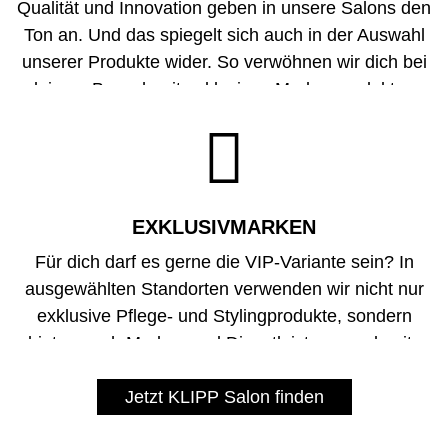
Qualität und Innovation geben in unsere
Salons
den
Ton an. Und das spiegelt sich auch in der Auswahl
unserer Produkte wider. So verwöhnen wir dich bei
deinem Besuch mit exklusiven Markenprodukten,
die dein Haar zum Leuchten bringen. Das Spektrum

reicht dabei von namhaften Marken wie Olaplex
oder Yelasai bis hin zu angesagten Naturprodukten.
Und das alles zu fairen Preisen.
EXKLUSIVMARKEN
Für dich darf es gerne die VIP-Variante sein? In
ausgewählten
Standorten
verwenden wir nicht nur
exklusive Pflege- und Stylingprodukte, sondern
bieten auch Marken und Dienstleistungen abseits
unseres bereits breiten Standard-Repertoires an.
Freue dich auf Innovatives von
Jetzt KLIPP Salon finden
Kèrastase,
Moroccanoil und KMS
und gönne dir eine