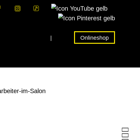
Unternehmen
|
Jobs
Onlineshop

lub
Rund ums Haar
Fairantwortung

