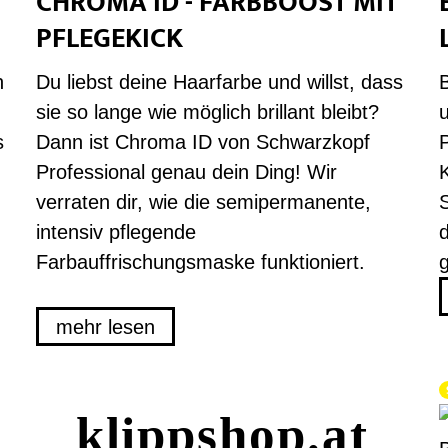
CHROMA ID - FARBBOOST MIT
PFLEGEKICK
h
Du liebst deine Haarfarbe und willst, dass
B
sie so lange wie möglich brillant bleibt?
u
s
Dann ist Chroma ID von Schwarzkopf
Professional genau dein Ding! Wir
verraten dir, wie die semipermanente,
intensiv pflegende
Farbauffrischungsmaske funktioniert.
mehr lesen
klipp­shop.at