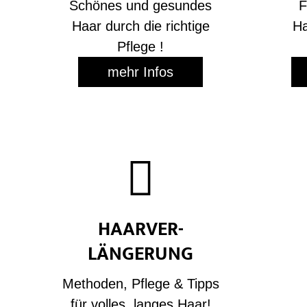
Schönes und gesundes
F
Haar durch die richtige
Ha
Pflege !
mehr Infos

HAAR­VER­
LÄNGERUNG
Methoden, Pflege & Tipps
für volles, langes Haar!