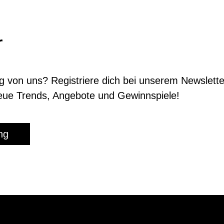
r
g von uns? Registriere dich bei unserem News­lette
neue Trends, Ange­bote und Gewinn­spiele!
ng