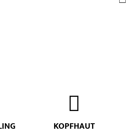


LING
KOPFHAUT