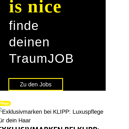
is nice
finde
deinen
Traum­JOB
Zu den Jobs
Pflege