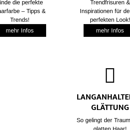
inde die perfekte
Trendfrisuren &
arfarbe – Tipps &
Inspirationen für d
Trends!
perfekten Look
mehr Infos
mehr Infos

LANGANHALTE
GLÄTTUNG
So gelingt der Trau
glatten Haar!