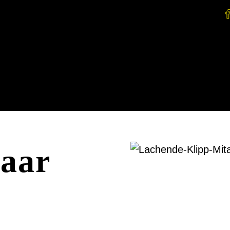
Salonbesuch
Preise
Bonusc
aar