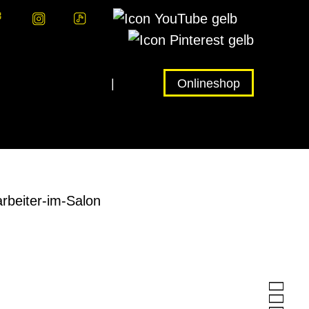
Unternehmen
|
Jobs
Onlineshop

lub
Rund ums Haar
Fairantwortung

