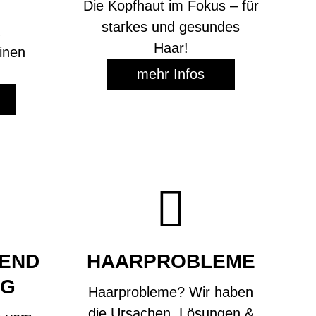
Die Kopfhaut im Fokus – für
starkes und gesundes
Haar!
einen
!
mehr Infos

END
HAARPROBLEME
NG
Haarprobleme? Wir haben
die Ursachen, Lösungen &