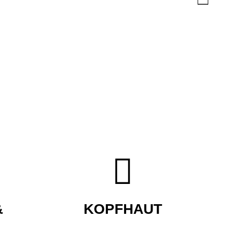


&
KOPFHAUT