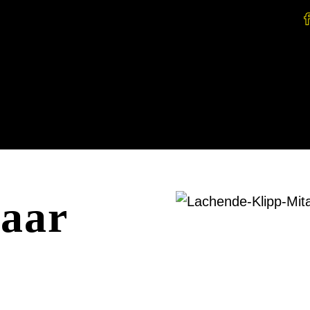
Salonbesuch
Preise
Bonusc
aar