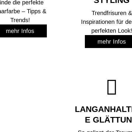
STYLING
inde die perfekte
arfarbe – Tipps &
Trendfrisuren &
Trends!
Inspirationen für d
perfekten Look
mehr Infos
mehr Infos

LANGANHALT
E GLÄTTU