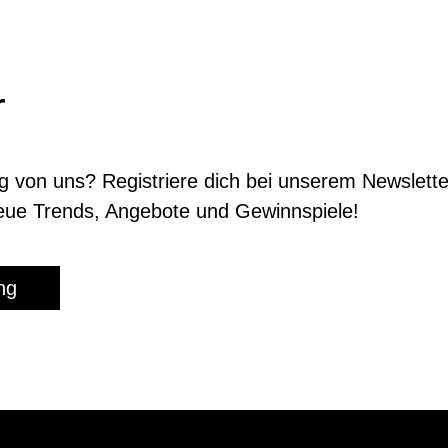
r
g von uns? Registriere dich bei unserem News­lette
neue Trends, Ange­bote und Gewinn­spiele!
ng