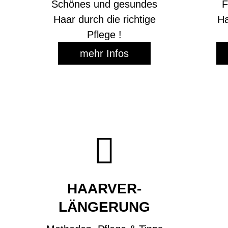
Schönes und gesundes
F
Haar durch die richtige
Ha
Pflege !
mehr Infos

HAAR­VER­
LÄNGERUNG