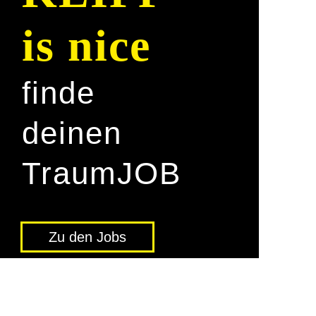
is nice
finde
deinen
Traum­JOB
Zu den Jobs