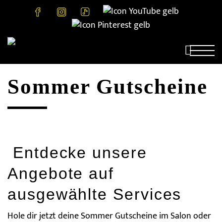


Sommer Gutscheine
Salonbesuch
Preise
KLIPP Salon finden
Bonusclub
Preisliste
Rund ums Haar
Fairantwortung
Pflege

Aktionen
Nachhaltigkeit
Unternehmen
Entdecke unsere
Jobs
Über uns
Farbe
Firmenauszeichnungen
Offene Stellen
Haarspende
Presse
Lehre
Angebote auf
Onlineshop
Stylist
Schnitt & Styling
KLIPP Akademie
ausgewählte Services
Kopfhaut
Hole dir jetzt deine Sommer Gutscheine im Salon oder