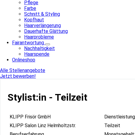
Pflege
Farbe
Schnitt & Styling
Kopfhaut
Haarverlängerung
Dauerhafte Glättung
Haarprobleme
Fairantwortung
Nachhaltigkeit
Haarspende
Onlineshop
Alle Stellenangebote
Jetzt bewerben!
Stylist:in - Teilzeit
KLIPP Frisör GmbH
Dienstleistung
KLIPP Salon Linz Helmholtzstr.
Teilzeit
Berufserfahrung
Monatsgehalt: