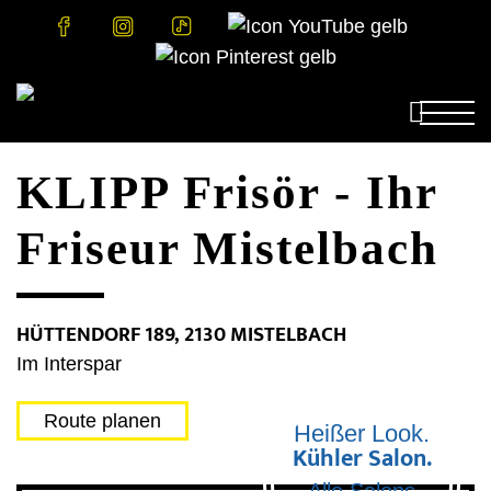


KLIPP Frisör - Ihr
Salonbesuch
Preise
Bonusclub
KLIPP Salon finden
Friseur Mistelbach
Rund ums Haar
Preisliste
Fairantwortung

Pflege
Aktionen
Nachhaltigkeit
Unternehmen
HÜTTENDORF 189, 2130 MISTELBACH
Jobs
Über uns
Farbe
Firmenauszeichnungen
Offene Stellen
Im Interspar
Haarspende
Presse
Lehre
Onlineshop
Stylist
Schnitt & Styling
KLIPP Akademie
Route planen
Heißer Look.
Kühler Salon.
Kopfhaut