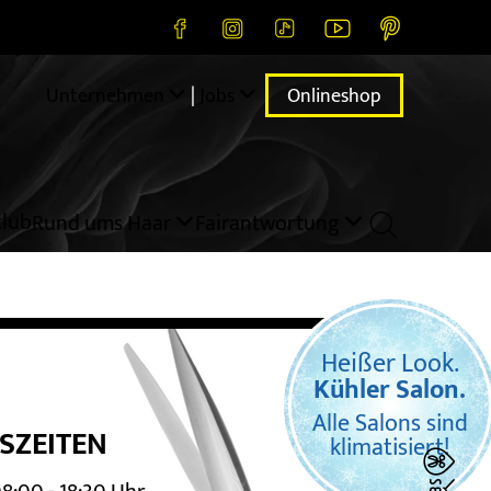
Unternehmen
|
Jobs
Onlineshop
lub
Rund ums Haar
Fairantwortung

Heißer Look.
Kühler Salon.
Alle Salons sind
SZEITEN
klimatisiert!
