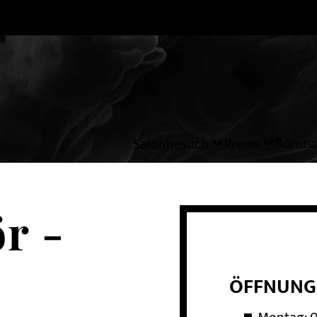
Bonusc
Salonbesuch
Preise
r -
ÖFFNUNG